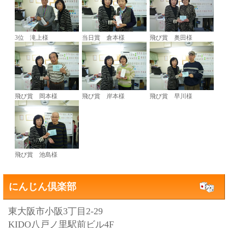
3位 滝上様
当日賞 倉本様
飛び賞 奥田様
飛び賞 岡本様
飛び賞 岸本様
飛び賞 早川様
飛び賞 池島様
にんじん倶楽部
東大阪市小阪3丁目2-29
KIDO八戸ノ里駅前ビル4F